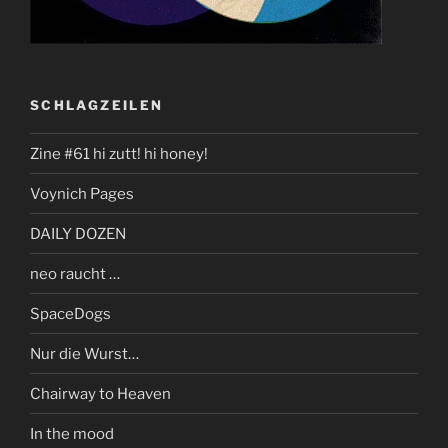
SCHLAGZEILEN
Zine #61 hi zutt! hi honey!
Voynich Pages
DAILY DOZEN
neo raucht …
SpaceDogs
Nur die Wurst…
Chairway to Heaven
In the mood