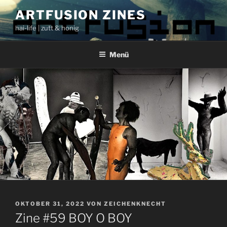
Zum
ARTFUSION ZINES
Inhalt
hai-life | zutt & honig
springen
Menü
VERÖFFENTLICHT
OKTOBER 31, 2022
VON
ZEICHENKNECHT
AM
Zine #59 BOY O BOY