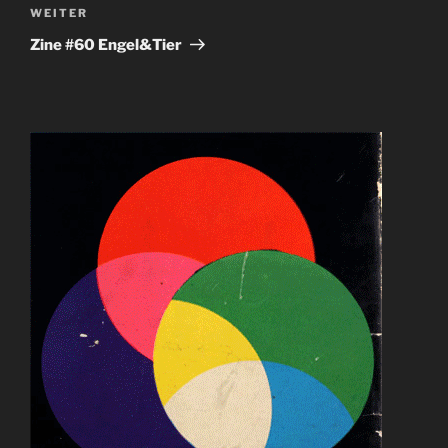
Nächster
WEITER
Beitrag
Zine #60 Engel&Tier