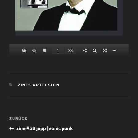
KATEGORIEN
ZINES ARTFUSION
Beitragsnavigation
Vorheriger
ZURÜCK
Beitrag
zine #58 jupp | sonic punk